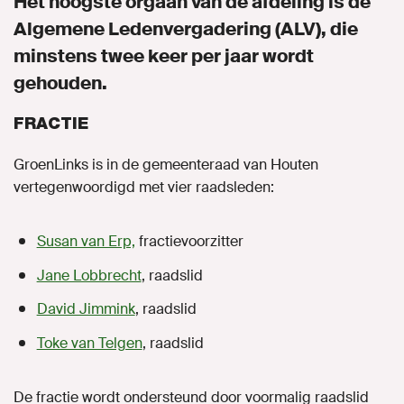
Het hoogste orgaan van de afdeling is de
Algemene Ledenvergadering (ALV), die
Agenda
minstens twee keer per jaar wordt
gehouden.
Naar GroenLinks.nl
FRACTIE
MIJN GROENLINKS
GroenLinks is in de gemeenteraad van Houten
vertegenwoordigd met vier raadsleden:
Susan van Erp,
fractievoorzitter
Jane Lobbrecht
, raadslid
David Jimmink
, raadslid
Toke van Telgen
, raadslid
De fractie wordt ondersteund door voormalig raadslid