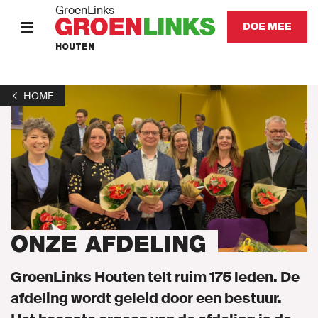
GroenLinks
DOE MEE
HOUTEN
HOME
HOME
VERKIEZINGEN 2022
STANDPUNTEN
KOM IN ACTIE
Onze mensen
ONZE AFDELING
Onze afdeling
GroenLinks Houten telt ruim 175 leden. De
afdeling wordt geleid door een bestuur.
Nieuws